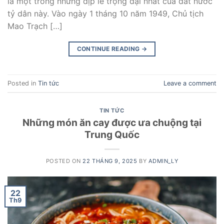
là một trong những dịp lễ trọng đại nhất của đất nước
tỷ dân này. Vào ngày 1 tháng 10 năm 1949, Chủ tịch
Mao Trạch […]
CONTINUE READING
→
Posted in
Tin tức
Leave a comment
TIN TỨC
Những món ăn cay được ưa chuộng tại
Trung Quốc
POSTED ON
22 THÁNG 9, 2025
BY
ADMIN_LY
22
Th9