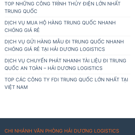
TOP NHỮNG CÔNG TRÌNH THỦY ĐIỆN LỚN NHẤT
TRUNG QUỐC
DỊCH VỤ MUA HỘ HÀNG TRUNG QUỐC NHANH
CHÓNG GIÁ RẺ
DỊCH VỤ GỬI HÀNG MẪU ĐI TRUNG QUỐC NHANH
CHÓNG GIÁ RẺ TẠI HẢI DƯƠNG LOGISTICS
DỊCH VỤ CHUYỂN PHÁT NHANH TÀI LIỆU ĐI TRUNG
QUỐC AN TOÀN – HẢI DƯƠNG LOGISTICS
TOP CÁC CÔNG TY FDI TRUNG QUỐC LỚN NHẤT TẠI
VIỆT NAM
CHI NHÁNH VĂN PHÒNG HẢI DƯƠNG LOGISTICS