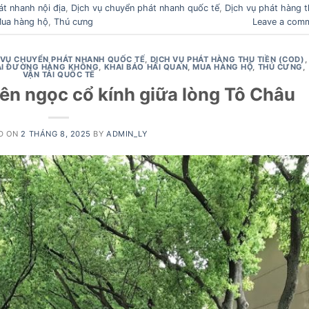
t nhanh nội địa
,
Dịch vụ chuyển phát nhanh quốc tế
,
Dịch vụ phát hàng 
ua hàng hộ
,
Thú cưng
Leave a com
 VỤ CHUYỂN PHÁT NHANH QUỐC TẾ
,
DỊCH VỤ PHÁT HÀNG THU TIỀN (COD)
,
TẢI ĐƯỜNG HÀNG KHÔNG
,
KHAI BÁO HẢI QUAN
,
MUA HÀNG HỘ
,
THÚ CƯNG
,
VẬN TẢI QUỐC TẾ
iên ngọc cổ kính giữa lòng Tô Châu
D ON
2 THÁNG 8, 2025
BY
ADMIN_LY