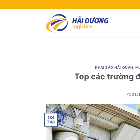
Skip
to
content
KHAI BÁO HẢI QUAN
,
M
Top các trường đ
POSTE
08
Th8