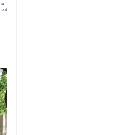
thu
ment