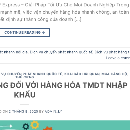
 Express – Giải Pháp Tối Ưu Cho Mọi Doanh Nghiệp Trong
n mạnh mẽ, việc vận chuyển hàng hóa nhanh chóng, an toàn
uyết định sự thành công của doanh […]
CONTINUE READING
→
t nhanh nội địa
,
Dịch vụ chuyển phát nhanh quốc tế
,
Dịch vụ phát hàng 
Leave a com
H VỤ CHUYỂN PHÁT NHANH QUỐC TẾ
,
KHAI BÁO HẢI QUAN
,
MUA HÀNG HỘ
,
THÚ CƯNG
ĂNG ĐỐI VỚI HÀNG HÓA TMĐT NHẬP
KHẨU
D ON
2 THÁNG 8, 2025
BY
ADMIN_LY