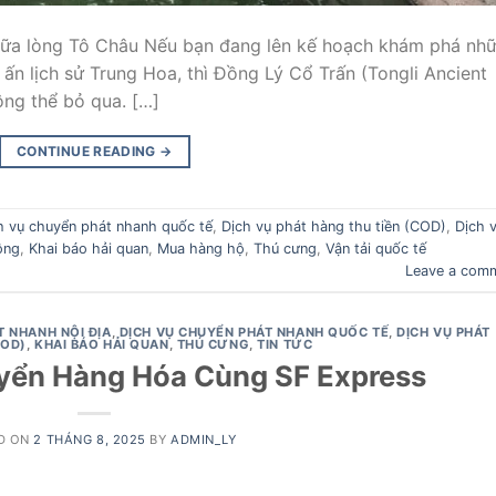
giữa lòng Tô Châu Nếu bạn đang lên kế hoạch khám phá nh
ấn lịch sử Trung Hoa, thì Đồng Lý Cổ Trấn (Tongli Ancient
ông thể bỏ qua. […]
CONTINUE READING
→
h vụ chuyển phát nhanh quốc tế
,
Dịch vụ phát hàng thu tiền (COD)
,
Dịch 
ông
,
Khai báo hải quan
,
Mua hàng hộ
,
Thú cưng
,
Vận tải quốc tế
Leave a com
T NHANH NỘI ĐỊA
,
DỊCH VỤ CHUYỂN PHÁT NHANH QUỐC TẾ
,
DỊCH VỤ PHÁT
COD)
,
KHAI BÁO HẢI QUAN
,
THÚ CƯNG
,
TIN TỨC
yển Hàng Hóa Cùng SF Express
D ON
2 THÁNG 8, 2025
BY
ADMIN_LY