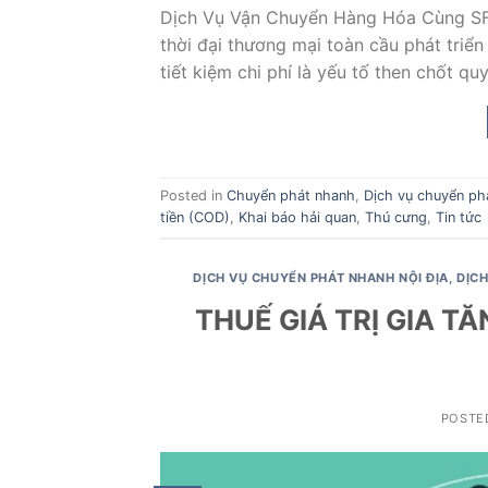
Dịch Vụ Vận Chuyển Hàng Hóa Cùng SF
thời đại thương mại toàn cầu phát triể
tiết kiệm chi phí là yếu tố then chốt q
Posted in
Chuyển phát nhanh
,
Dịch vụ chuyển phá
tiền (COD)
,
Khai báo hải quan
,
Thú cưng
,
Tin tức
DỊCH VỤ CHUYỂN PHÁT NHANH NỘI ĐỊA
,
DỊC
THUẾ GIÁ TRỊ GIA T
POSTE