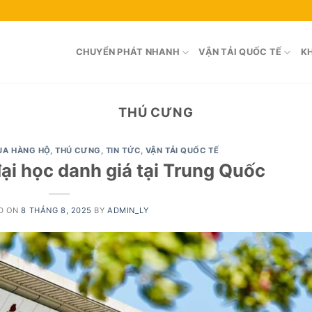
CHUYỂN PHÁT NHANH
VẬN TẢI QUỐC TẾ
KH
THÚ CƯNG
UA HÀNG HỘ
,
THÚ CƯNG
,
TIN TỨC
,
VẬN TẢI QUỐC TẾ
ại học danh giá tại Trung Quốc
D ON
8 THÁNG 8, 2025
BY
ADMIN_LY