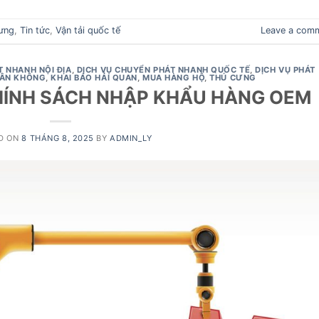
ưng
,
Tin tức
,
Vận tải quốc tế
Leave a com
T NHANH NỘI ĐỊA
,
DỊCH VỤ CHUYỂN PHÁT NHANH QUỐC TẾ
,
DỊCH VỤ PHÁT
HÂN KHÔNG
,
KHAI BÁO HẢI QUAN
,
MUA HÀNG HỘ
,
THÚ CƯNG
HÍNH SÁCH NHẬP KHẨU HÀNG OEM
D ON
8 THÁNG 8, 2025
BY
ADMIN_LY