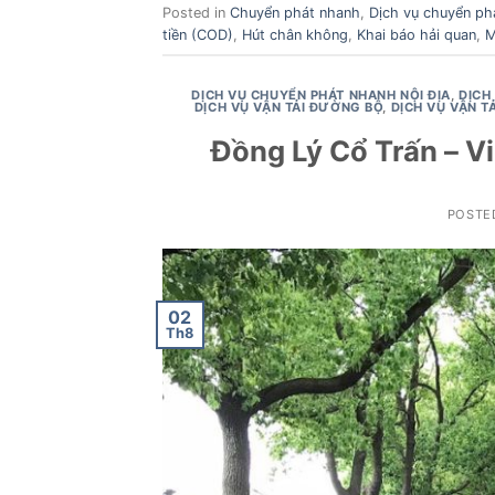
Posted in
Chuyển phát nhanh
,
Dịch vụ chuyển phá
tiền (COD)
,
Hút chân không
,
Khai báo hải quan
,
M
DỊCH VỤ CHUYỂN PHÁT NHANH NỘI ĐỊA
,
DỊCH
DỊCH VỤ VẬN TẢI ĐƯỜNG BỘ
,
DỊCH VỤ VẬN 
Đồng Lý Cổ Trấn – V
POSTE
02
Th8