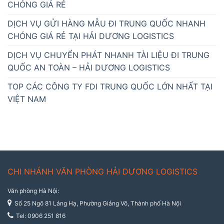
CHÓNG GIÁ RẺ
DỊCH VỤ GỬI HÀNG MẪU ĐI TRUNG QUỐC NHANH
CHÓNG GIÁ RẺ TẠI HẢI DƯƠNG LOGISTICS
DỊCH VỤ CHUYỂN PHÁT NHANH TÀI LIỆU ĐI TRUNG
QUỐC AN TOÀN – HẢI DƯƠNG LOGISTICS
TOP CÁC CÔNG TY FDI TRUNG QUỐC LỚN NHẤT TẠI
VIỆT NAM
CHI NHÁNH VĂN PHÒNG HẢI DƯƠNG LOGISTICS
Văn phòng Hà Nội:
Số 25 Ngõ 81 Láng Hạ, Phường Giảng Võ, Thành phố Hà Nội
Tel: 0906 251 816