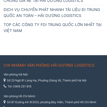
CHÓNG GIÁ RẺ TẠI HẢI DƯƠNG LOGISTICS
DỊCH VỤ CHUYỂN PHÁT NHANH TÀI LIỆU ĐI TRUNG
QUỐC AN TOÀN – HẢI DƯƠNG LOGISTICS
TOP CÁC CÔNG TY FDI TRUNG QUỐC LỚN NHẤT TẠI
VIỆT NAM
CHI NHÁNH VĂN PHÒNG HẢI DƯƠNG LOGISTICS
Văn phòng Hà Nội:
Số 25 Ngõ 81 Láng Hạ, Phường Giảng Võ, Thành phố Hà Nội
Tel: 0906 251 816
Văn phòng Hồ Chí Minh:
Số 87 Đường A4 (K300), phường Bảy Hiền, Thành phố Hồ Chí Minh