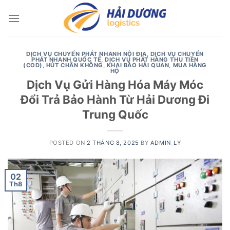
Skip
to
content
DỊCH VỤ CHUYỂN PHÁT NHANH NỘI ĐỊA
,
DỊCH VỤ CHUYỂN
PHÁT NHANH QUỐC TẾ
,
DỊCH VỤ PHÁT HÀNG THU TIỀN
(COD)
,
HÚT CHÂN KHÔNG
,
KHAI BÁO HẢI QUAN
,
MUA HÀNG
HỘ
Dịch Vụ Gửi Hàng Hóa Máy Móc
Đổi Trả Bảo Hành Từ Hải Dương Đi
Trung Quốc
POSTED ON
2 THÁNG 8, 2025
BY
ADMIN_LY
02
Th8