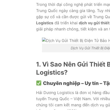
Trong
thời
đại
công
nghệ
phát
triển
mạ
Trung
Quốc
ngày
càng
gia
tăng.
Tuy
nh
gặp
sự
cố
và
cần
được
gửi
về
Trung
Q
Logistics
đã
triển
khai
dịch
vụ
gửi
thiế
giải
pháp
nhanh
chóng,
tiết
kiệm
và
an
Dịch Vụ Gửi Thiết Bị Đ
1.
Vì
Sao
Nên
Gửi
Thiết
Logistics?
Chuyên
nghiệp –
Uy
tín –
Tậ
Hải
Dương
Logistics
là
đơn
vị
hàng
đầ
tuyến
Trung
Quốc –
Việt
Nam.
Với
nhiề
chúng
tôi
cam
kết
mang
đến
dịch
vụ
g