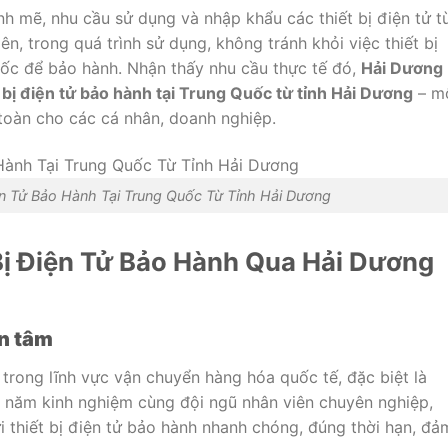
nh
mẽ,
nhu
cầu
sử
dụng
và
nhập
khẩu
các
thiết
bị
điện
tử
t
iên,
trong
quá
trình
sử
dụng,
không
tránh
khỏi
việc
thiết
bị
uốc
để
bảo
hành.
Nhận
thấy
nhu
cầu
thực
tế
đó,
Hải
Dương
t
bị
điện
tử
bảo
hành
tại
Trung
Quốc
từ
tỉnh
Hải
Dương
–
m
toàn
cho
các
cá
nhân,
doanh
nghiệp.
iện Tử Bảo Hành Tại Trung Quốc Từ Tỉnh Hải Dương
Bị
Điện
Tử
Bảo
Hành
Qua
Hải
Dương
n
tâm
u
trong
lĩnh
vực
vận
chuyển
hàng
hóa
quốc
tế,
đặc
biệt
là
u
năm
kinh
nghiệm
cùng
đội
ngũ
nhân
viên
chuyên
nghiệp,
ửi
thiết
bị
điện
tử
bảo
hành
nhanh
chóng,
đúng
thời
hạn,
đả