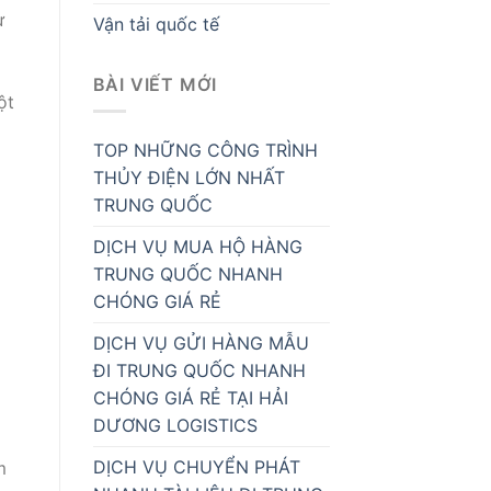
ừ
Vận tải quốc tế
BÀI VIẾT MỚI
ột
TOP NHỮNG CÔNG TRÌNH
THỦY ĐIỆN LỚN NHẤT
TRUNG QUỐC
DỊCH VỤ MUA HỘ HÀNG
TRUNG QUỐC NHANH
CHÓNG GIÁ RẺ
DỊCH VỤ GỬI HÀNG MẪU
ĐI TRUNG QUỐC NHANH
CHÓNG GIÁ RẺ TẠI HẢI
DƯƠNG LOGISTICS
DỊCH VỤ CHUYỂN PHÁT
m