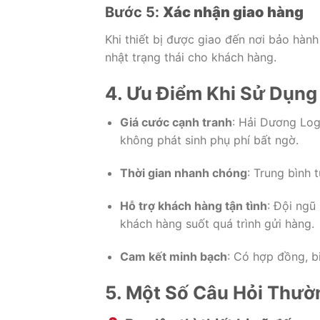
Bước
5:
Xác
nhận
giao
hàng
Khi
thiết
bị
được
giao
đến
nơi
bảo
hàn
nhật
trạng
thái
cho
khách
hàng.
4.
Ưu
Điểm
Khi
Sử
Dụn
Giá
cước
cạnh
tranh
:
Hải
Dương
Log
không
phát
sinh
phụ
phí
bất
ngờ.
Thời
gian
nhanh
chóng
:
Trung
bình
Hỗ
trợ
khách
hàng
tận
tình
:
Đội
ngũ
khách
hàng
suốt
quá
trình
gửi
hàng.
Cam
kết
minh
bạch
:
Có
hợp
đồng,
b
5.
Một
Số
Câu
Hỏi
Thườ