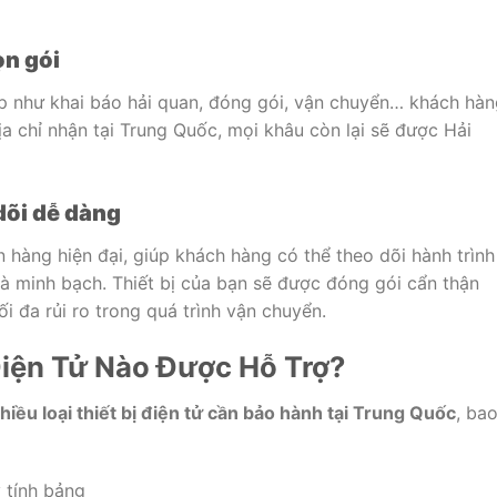
ọn
gói
ạp
như
khai
báo
hải
quan,
đóng
gói,
vận
chuyển…
khách
hàn
ịa
chỉ
nhận
tại
Trung
Quốc,
mọi
khâu
còn
lại
sẽ
được
Hải
dõi
dễ
dàng
n
hàng
hiện
đại,
giúp
khách
hàng
có
thể
theo
dõi
hành
trình
và
minh
bạch.
Thiết
bị
của
bạn
sẽ
được
đóng
gói
cẩn
thận
tối
đa
rủi
ro
trong
quá
trình
vận
chuyển.
iện
Tử
Nào
Được
Hỗ
Trợ?
hiều
loại
thiết
bị
điện
tử
cần
bảo
hành
tại
Trung
Quốc
,
ba
y
tính
bảng