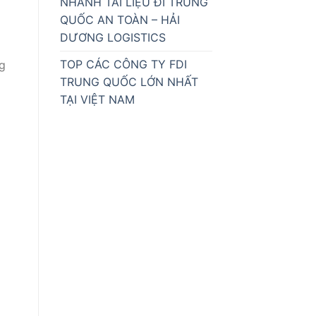
NHANH TÀI LIỆU ĐI TRUNG
QUỐC AN TOÀN – HẢI
DƯƠNG LOGISTICS
TOP CÁC CÔNG TY FDI
g
TRUNG QUỐC LỚN NHẤT
TẠI VIỆT NAM
o