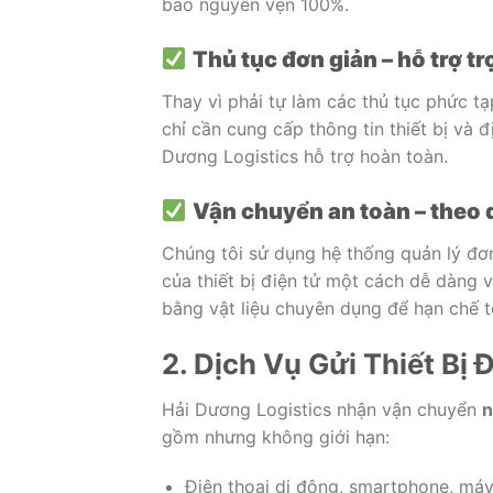
bảo
nguyên
vẹn
100%.
Thủ
tục
đơn
giản –
hỗ
trợ
tr
Thay
vì
phải
tự
làm
các
thủ
tục
phức
t
chỉ
cần
cung
cấp
thông
tin
thiết
bị
và
đ
Dương
Logistics
hỗ
trợ
hoàn
toàn.
Vận
chuyển
an
toàn –
theo
Chúng
tôi
sử
dụng
hệ
thống
quản
lý
đơ
của
thiết
bị
điện
tử
một
cách
dễ
dàng
bằng
vật
liệu
chuyên
dụng
để
hạn
chế
2.
Dịch
Vụ
Gửi
Thiết
Bị
Đ
Hải
Dương
Logistics
nhận
vận
chuyển
n
gồm
nhưng
không
giới
hạn:
Điện
thoại
di
động,
smartphone,
má