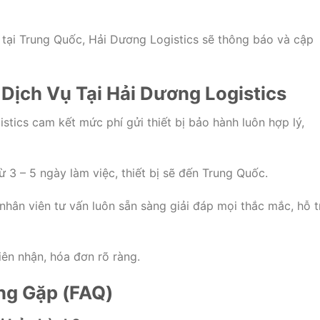
h
tại
Trung
Quốc,
Hải
Dương
Logistics
sẽ
thông
báo
và
cập
g
Dịch
Vụ
Tại
Hải
Dương
Logistics
istics
cam
kết
mức
phí
gửi
thiết
bị
bảo
hành
luôn
hợp
lý,
từ
3 –
5
ngày
làm
việc,
thiết
bị
sẽ
đến
Trung
Quốc.
nhân
viên
tư
vấn
luôn
sẵn
sàng
giải
đáp
mọi
thắc
mắc,
hỗ
t
iên
nhận,
hóa
đơn
rõ
ràng.
ng
Gặp (
FAQ)