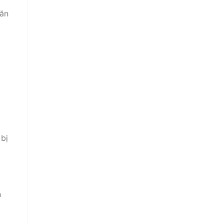
ăn
t
bị
h