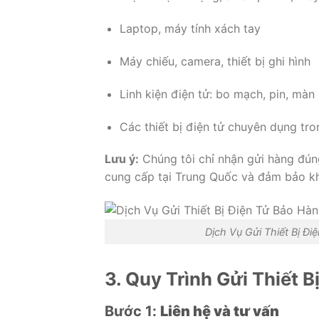
Laptop,
máy
tính
xách
tay
Máy
chiếu,
camera,
thiết
bị
ghi
hình
Linh
kiện
điện
tử:
bo
mạch,
pin,
màn
Các
thiết
bị
điện
tử
chuyên
dụng
tr
Lưu
ý:
Chúng
tôi
chỉ
nhận
gửi
hàng
đú
cung
cấp
tại
Trung
Quốc
và
đảm
bảo
k
Dịch Vụ Gửi Thiết Bị Đ
3.
Quy
Trình
Gửi
Thiết
B
Bước
1:
Liên
hệ
và
tư
vấn