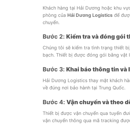
Khách
hàng
tại
Hải
Dương
hoặc
khu
vự
phòng
của
Hải
Dương
Logistics
để
đư
chuyển.
Bước
2:
Kiểm
tra
và
đóng
gói
t
Chúng
tôi
sẽ
kiểm
tra
tình
trạng
thiết
bị
bạch.
Thiết
bị
được
đóng
gói
bằng
vật
Bước
3:
Khai
báo
thông
tin
và
Hải
Dương
Logistics
thay
mặt
khách
h
về
đúng
nơi
bảo
hành
tại
Trung
Quốc.
Bước
4:
Vận
chuyển
và
theo
d
Thiết
bị
được
vận
chuyển
qua
tuyến
đư
vận
chuyển
thông
qua
mã
tracking
đượ