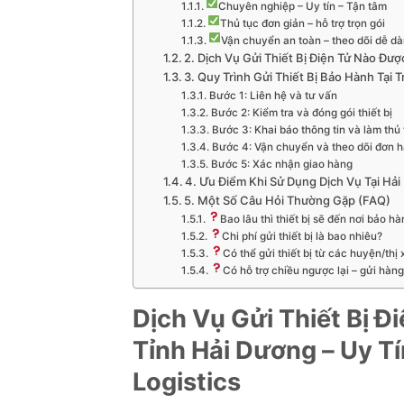
Chuyên nghiệp – Uy tín – Tận tâm
Thủ tục đơn giản – hỗ trợ trọn gói
Vận chuyển an toàn – theo dõi dễ d
2. Dịch Vụ Gửi Thiết Bị Điện Tử Nào Đượ
3. Quy Trình Gửi Thiết Bị Bảo Hành Tại 
Bước 1: Liên hệ và tư vấn
Bước 2: Kiểm tra và đóng gói thiết bị
Bước 3: Khai báo thông tin và làm thủ
Bước 4: Vận chuyển và theo dõi đơn 
Bước 5: Xác nhận giao hàng
4. Ưu Điểm Khi Sử Dụng Dịch Vụ Tại Hải
5. Một Số Câu Hỏi Thường Gặp (FAQ)
Bao lâu thì thiết bị sẽ đến nơi bảo h
Chi phí gửi thiết bị là bao nhiêu?
Có thể gửi thiết bị từ các huyện/th
Có hỗ trợ chiều ngược lại – gửi hà
Dịch
Vụ
Gửi
Thiết
Bị
Đi
Tỉnh
Hải
Dương –
Uy
Tí
Logistics