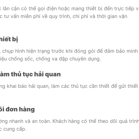
c
lân
cận
có
thể
gọi
điện
hoặc
mang
thiết
bị
đến
trực
tiếp
v
ợc
tư
vấn
miễn
phí
về
quy
trình,
chi
phí
và
thời
gian
vận
hiết
bị
,
chụp
hình
hiện
trạng
trước
khi
đóng
gói
để
đảm
bảo
minh
liệu
chống
sốc,
chống
va
đập
chuyên
dụng.
làm
thủ
tục
hải
quan
àng
khai
báo
hải
quan,
làm
các
thủ
tục
cần
thiết
để
gửi
thiế
õi
đơn
hàng
ờng
nhanh
và
an
toàn.
Khách
hàng
có
thể
theo
dõi
quá
trìn
c
cung
cấp.