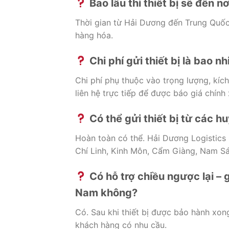
Bao
lâu
thì
thiết
bị
sẽ
đến
nơ
Thời
gian
từ
Hải
Dương
đến
Trung
Quố
hàng
hóa.
Chi
phí
gửi
thiết
bị
là
bao
nh
Chi
phí
phụ
thuộc
vào
trọng
lượng,
kíc
liên
hệ
trực
tiếp
để
được
báo
giá
chính
Có
thể
gửi
thiết
bị
từ
các
hu
Hoàn
toàn
có
thể.
Hải
Dương
Logistics
Chí
Linh,
Kinh
Môn,
Cẩm
Giàng,
Nam
S
Có
hỗ
trợ
chiều
ngược
lại –
Nam
không?
Có.
Sau
khi
thiết
bị
được
bảo
hành
xon
khách
hàng
có
nhu
cầu.