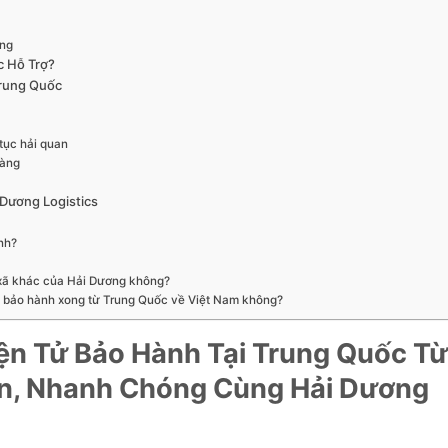
àng
c Hỗ Trợ?
Trung Quốc
 tục hải quan
hàng
 Dương Logistics
ành?
ị xã khác của Hải Dương không?
ng bảo hành xong từ Trung Quốc về Việt Nam không?
ện
Tử
Bảo
Hành
Tại
Trung
Quốc
Từ
n,
Nhanh
Chóng
Cùng
Hải
Dương