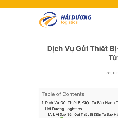
Skip
to
content
Dịch Vụ Gửi Thiết B
Từ
POSTE
Table of Contents
Dịch Vụ Gửi Thiết Bị Điện Tử Bảo Hành
Hải Dương Logistics
1. Vì Sao Nên Gửi Thiết Bị Điện Tử Bảo 