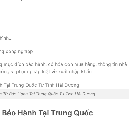
hình…
ong
công
nghiệp
ng
mục
đích
bảo
hành,
có
hóa
đơn
mua
hàng,
thông
tin
nhà
hông
vi
phạm
pháp
luật
về
xuất
nhập
khẩu.
iện Tử Bảo Hành Tại Trung Quốc Từ Tỉnh Hải Dương
ị
Bảo
Hành
Tại
Trung
Quốc