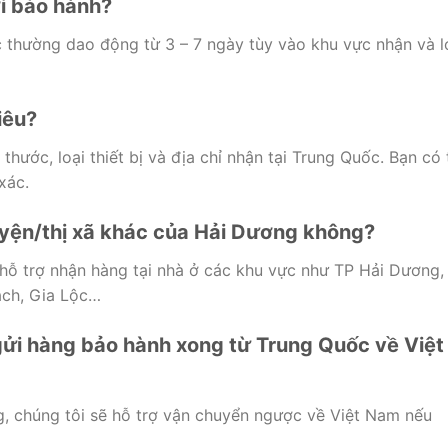
i
bảo
hành?
c
thường
dao
động
từ
3 –
7
ngày
tùy
vào
khu
vực
nhận
và
l
iêu?
h
thước,
loại
thiết
bị
và
địa
chỉ
nhận
tại
Trung
Quốc.
Bạn
có
xác.
yện/
thị
xã
khác
của
Hải
Dương
không?
hỗ
trợ
nhận
hàng
tại
nhà
ở
các
khu
vực
như
TP
Hải
Dương,
ách,
Gia
Lộc…
gửi
hàng
bảo
hành
xong
từ
Trung
Quốc
về
Việt
g,
chúng
tôi
sẽ
hỗ
trợ
vận
chuyển
ngược
về
Việt
Nam
nếu