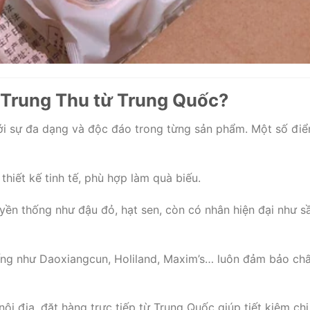
h Trung Thu từ Trung Quốc?
ới sự đa dạng và độc đáo trong từng sản phẩm. Một số đi
thiết kế tinh tế, phù hợp làm quà biếu.
uyền thống như đậu đỏ, hạt sen, còn có nhân hiện đại như s
iếng như Daoxiangcun, Holiland, Maxim’s… luôn đảm bảo chấ
 nội địa, đặt hàng trực tiếp từ Trung Quốc giúp tiết kiệm chi