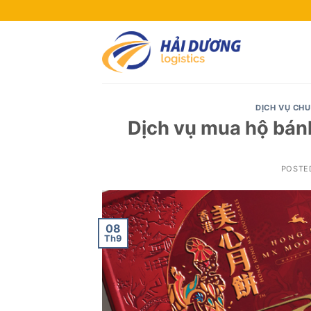
Skip
to
content
DỊCH VỤ CHU
Dịch vụ mua hộ bánh
POSTE
08
Th9