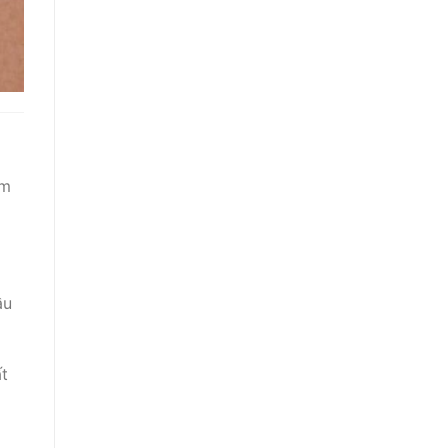
ểm
ầu
t