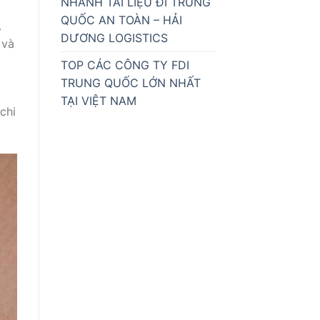
NHANH TÀI LIỆU ĐI TRUNG
QUỐC AN TOÀN – HẢI
.
DƯƠNG LOGISTICS
 và
TOP CÁC CÔNG TY FDI
TRUNG QUỐC LỚN NHẤT
TẠI VIỆT NAM
chi