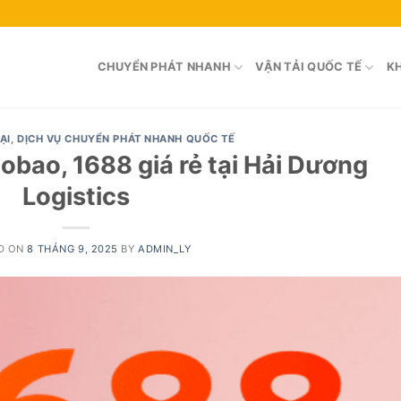
CHUYỂN PHÁT NHANH
VẬN TẢI QUỐC TẾ
KH
ẠI
,
DỊCH VỤ CHUYỂN PHÁT NHANH QUỐC TẾ
obao, 1688 giá rẻ tại Hải Dương
Logistics
D ON
8 THÁNG 9, 2025
BY
ADMIN_LY