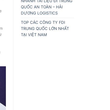
NHANH TÀI LIỆU ĐI TRUNG
QUỐC AN TOÀN – HẢI
e
DƯƠNG LOGISTICS
TOP CÁC CÔNG TY FDI
ẩm
TRUNG QUỐC LỚN NHẤT
ừ
TẠI VIỆT NAM
g