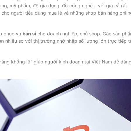
ang, mỹ phẩm, đồ gia dụng, đồ công nghệ… với giá cả rất
 cho người tiêu dùng mua lẻ và những shop bán hàng onlin
ếu phục vụ
bán sỉ
cho doanh nghiệp, chủ shop. Các sản ph
 nhiều so với thị trường nhờ nhập số lượng lớn trực tiếp t
hàng khổng lồ” giúp người kinh doanh tại Việt Nam dễ dàn