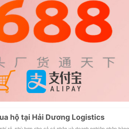
ua hộ tại Hải Dương Logistics
 phí rẻ, phù hợp cho cả cá nhân và doanh nghiệp nhập hàng