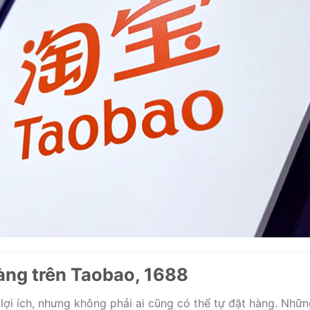
hàng trên Taobao, 1688
ợi ích, nhưng không phải ai cũng có thể tự đặt hàng. Nhữ