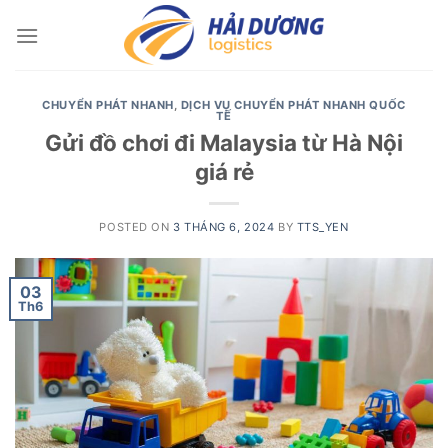
Skip
to
content
CHUYỂN PHÁT NHANH
,
DỊCH VỤ CHUYỂN PHÁT NHANH QUỐC
TẾ
Gửi đồ chơi đi Malaysia từ Hà Nội
giá rẻ
POSTED ON
3 THÁNG 6, 2024
BY
TTS_YEN
03
Th6