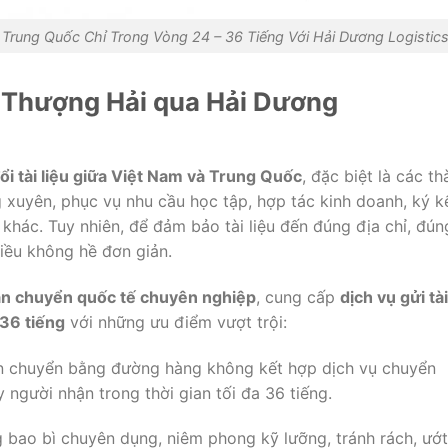
, Trung Quốc Chỉ Trong Vòng 24 – 36 Tiếng Với Hải Dương Logistic
i
Thượng
Hải
qua
Hải
Dương
ổi
tài
liệu
giữa
Việt
Nam
và
Trung
Quốc
,
đặc
biệt
là
các
th
g
xuyên,
phục
vụ
nhu
cầu
học
tập,
hợp
tác
kinh
doanh,
ký
k
g
khác.
Tuy
nhiên,
để
đảm
bảo
tài
liệu
đến
đúng
địa
chỉ,
đún
iều
không
hề
đơn
giản.
ận
chuyển
quốc
tế
chuyên
nghiệp
,
cung
cấp
dịch
vụ
gửi
tài
36
tiếng
với
những
ưu
điểm
vượt
trội:
n
chuyển
bằng
đường
hàng
không
kết
hợp
dịch
vụ
chuyển
ay
người
nhận
trong
thời
gian
tối
đa
36
tiếng.
g
bao
bì
chuyên
dụng,
niêm
phong
kỹ
lưỡng,
tránh
rách,
ướt