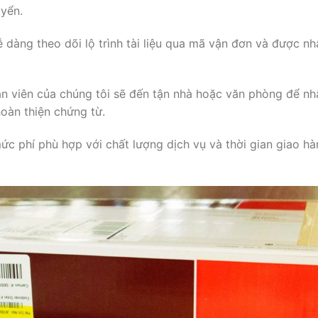
yển.
ễ
dàng
theo
dõi
lộ
trình
tài
liệu
qua
mã
vận
đơn
và
được
nh
ân
viên
của
chúng
tôi
sẽ
đến
tận
nhà
hoặc
văn
phòng
để
nh
hoàn
thiện
chứng
từ.
mức
phí
phù
hợp
với
chất
lượng
dịch
vụ
và
thời
gian
giao
hà