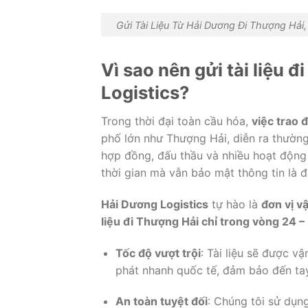
Gửi Tài Liệu Từ Hải Dương Đi Thượng Hải
Vì
sao
nên
gửi
tài
liệu
đ
Logistics?
Trong
thời
đại
toàn
cầu
hóa,
việc
trao
đ
phố
lớn
như
Thượng
Hải,
diễn
ra
thườn
hợp
đồng,
đấu
thầu
và
nhiều
hoạt
độn
thời
gian
mà
vẫn
bảo
mật
thông
tin
là
đ
Hải
Dương
Logistics
tự
hào
là
đơn
vị
v
liệu
đi
Thượng
Hải
chỉ
trong
vòng
24 –
Tốc
độ
vượt
trội
:
Tài
liệu
sẽ
được
vậ
phát
nhanh
quốc
tế,
đảm
bảo
đến
t
An
toàn
tuyệt
đối
:
Chúng
tôi
sử
dụn