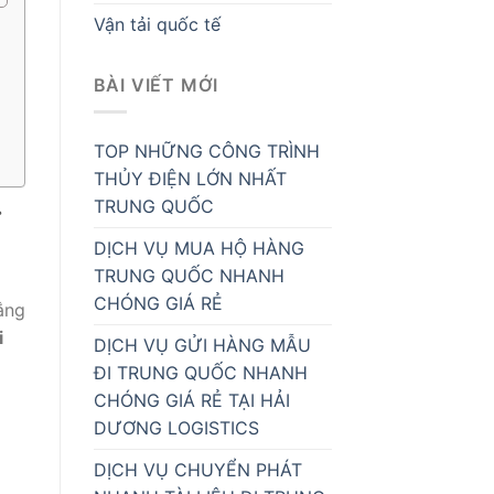
Vận tải quốc tế
BÀI VIẾT MỚI
TOP NHỮNG CÔNG TRÌNH
THỦY ĐIỆN LỚN NHẤT
TRUNG QUỐC
ỉ
DỊCH VỤ MUA HỘ HÀNG
TRUNG QUỐC NHANH
CHÓNG GIÁ RẺ
ắng
i
DỊCH VỤ GỬI HÀNG MẪU
ĐI TRUNG QUỐC NHANH
CHÓNG GIÁ RẺ TẠI HẢI
DƯƠNG LOGISTICS
DỊCH VỤ CHUYỂN PHÁT