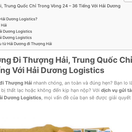
ải, Trung Quốc Chỉ Trong Vòng 24 – 36 Tiếng Với Hải Dương
a Hải Dương Logistics?
 Hải
Hải Dương Logistics
Hải Dương Logistics
ệu từ Hải Dương đi Thượng Hải
ơng
Đi
Thượng
Hải,
Trung
Quốc
Ch
ếng
Với
Hải
Dương
Logistics
đi
Thượng
Hải
nhanh
chóng,
an
toàn
và
đúng
hẹn?
Bạn
lo
l
u
bị
thất
lạc
hoặc
không
đến
kịp
hạn
nộp?
Với
dịch
vụ
gửi
tà
ải
Dương
Logistics
,
mọi
vấn
đề
của
bạn
sẽ
được
giải
quyết