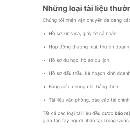
Những
loại
tài
liệu
thườ
Chúng
tôi
nhận
vận
chuyển
đa
dạng
cá
Hồ
sơ
xin
visa,
giấy
tờ
cá
nhân
Hợp
đồng
thương
mại,
thư
tín
doan
Hồ
sơ
du
học,
hồ
sơ
du
lịch
Hồ
sơ
đấu
thầu,
kế
hoạch
kinh
doan
Bằng
cấp,
chứng
chỉ,
bảng
điểm
Tài
liệu
văn
phòng,
báo
cáo
tài
chính
Tất
cả
các
loại
tài
liệu
đều
được
bảo
m
giao
tận
tay
người
nhận
tại
Trung
Quốc.