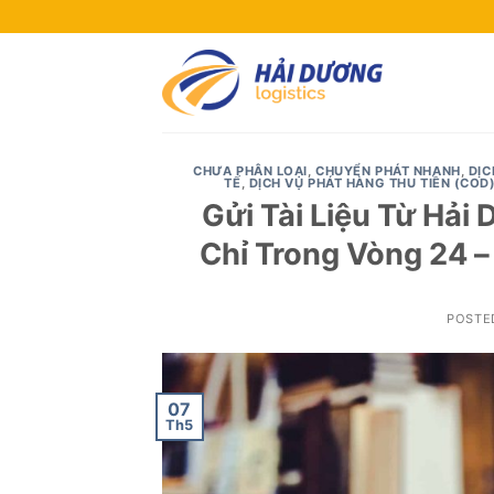
Skip
to
content
CHƯA PHÂN LOẠI
,
CHUYỂN PHÁT NHANH
,
DỊC
TẾ
,
DỊCH VỤ PHÁT HÀNG THU TIỀN (COD
Gửi Tài Liệu Từ Hải
Chỉ Trong Vòng 24 –
POSTE
07
Th5