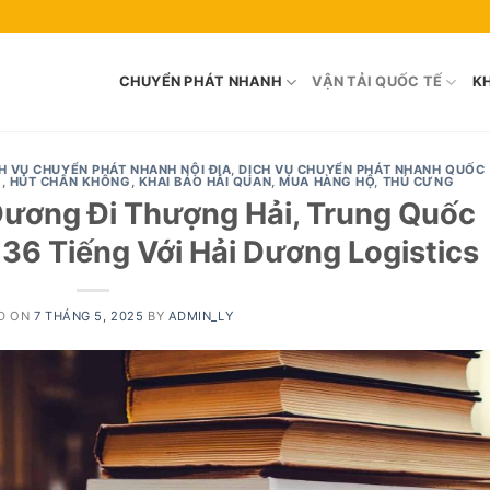
CHUYỂN PHÁT NHANH
VẬN TẢI QUỐC TẾ
KH
H VỤ CHUYỂN PHÁT NHANH NỘI ĐỊA
,
DỊCH VỤ CHUYỂN PHÁT NHANH QUỐC
)
,
HÚT CHÂN KHÔNG
,
KHAI BÁO HẢI QUAN
,
MUA HÀNG HỘ
,
THÚ CƯNG
 Dương Đi Thượng Hải, Trung Quốc
 36 Tiếng Với Hải Dương Logistics
D ON
7 THÁNG 5, 2025
BY
ADMIN_LY