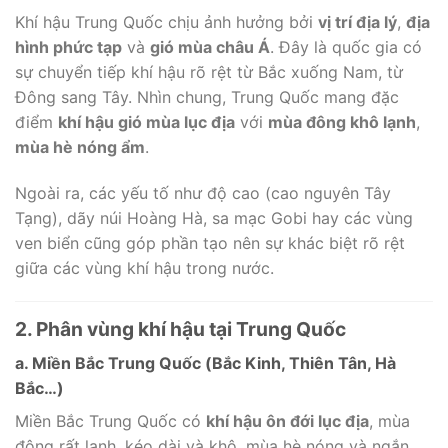
Khí hậu Trung Quốc chịu ảnh hưởng bởi
vị trí địa lý
,
địa
hình phức tạp
và
gió mùa châu Á
. Đây là quốc gia có
sự chuyển tiếp khí hậu rõ rệt từ Bắc xuống Nam, từ
Đông sang Tây. Nhìn chung, Trung Quốc mang đặc
điểm
khí hậu gió mùa lục địa
với
mùa đông khô lạnh
,
mùa hè nóng ẩm
.
Ngoài ra, các yếu tố như độ cao (cao nguyên Tây
Tạng), dãy núi Hoàng Hà, sa mạc Gobi hay các vùng
ven biển cũng góp phần tạo nên sự khác biệt rõ rệt
giữa các vùng khí hậu trong nước.
2. Phân vùng khí hậu tại Trung Quốc
a. Miền Bắc Trung Quốc (Bắc Kinh, Thiên Tân, Hà
Bắc…)
Miền Bắc Trung Quốc có
khí hậu ôn đới lục địa
, mùa
đông rất lạnh, kéo dài và khô, mùa hè nóng và ngắn.