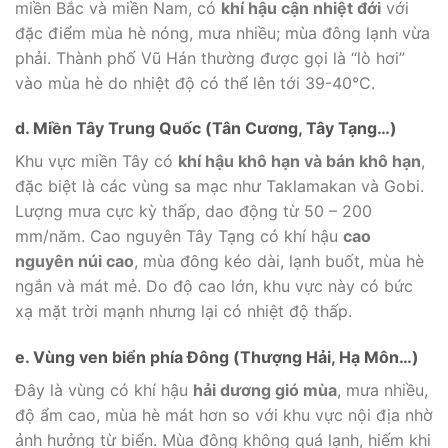
miền Bắc và miền Nam, có
khí hậu cận nhiệt đới
với
đặc điểm mùa hè nóng, mưa nhiều; mùa đông lạnh vừa
phải. Thành phố Vũ Hán thường được gọi là “lò hơi”
vào mùa hè do nhiệt độ có thể lên tới 39-40°C.
d. Miền Tây Trung Quốc (Tân Cương, Tây Tạng…)
Khu vực miền Tây có
khí hậu khô hạn và bán khô hạn
,
đặc biệt là các vùng sa mạc như Taklamakan và Gobi.
Lượng mưa cực kỳ thấp, dao động từ 50 – 200
mm/năm. Cao nguyên Tây Tạng có khí hậu
cao
nguyên núi cao
, mùa đông kéo dài, lạnh buốt, mùa hè
ngắn và mát mẻ. Do độ cao lớn, khu vực này có bức
xạ mặt trời mạnh nhưng lại có nhiệt độ thấp.
e. Vùng ven biển phía Đông (Thượng Hải, Hạ Môn…)
Đây là vùng có khí hậu
hải dương gió mùa
, mưa nhiều,
độ ẩm cao, mùa hè mát hơn so với khu vực nội địa nhờ
ảnh hưởng từ biển. Mùa đông không quá lạnh, hiếm khi