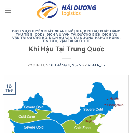
Skip
to
content
DỊCH VỤ CHUYỂN PHÁT NHANH NỘI ĐỊA
,
DỊCH VỤ PHÁT HÀNG
THU TIỀN (COD)
,
DỊCH VỤ VẬN TẢI ĐƯỜNG BIỂN
,
DỊCH VỤ
VẬN TẢI ĐƯỜNG BỘ
,
DỊCH VỤ VẬN TẢI ĐƯỜNG HÀNG KHÔNG
,
TIN TỨC
,
VẬN TẢI QUỐC TẾ
Khí Hậu Tại Trung Quốc
POSTED ON
16 THÁNG 6, 2025
BY
ADMIN_LY
16
Th6