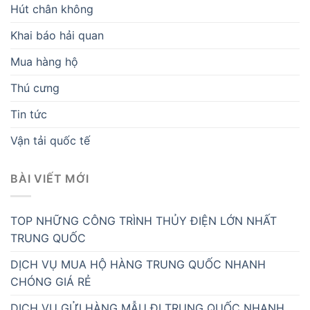
Hút chân không
Khai báo hải quan
Mua hàng hộ
Thú cưng
Tin tức
Vận tải quốc tế
BÀI VIẾT MỚI
TOP NHỮNG CÔNG TRÌNH THỦY ĐIỆN LỚN NHẤT
TRUNG QUỐC
DỊCH VỤ MUA HỘ HÀNG TRUNG QUỐC NHANH
CHÓNG GIÁ RẺ
DỊCH VỤ GỬI HÀNG MẪU ĐI TRUNG QUỐC NHANH