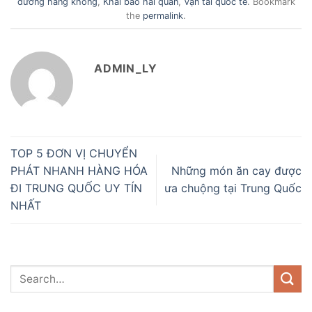
đường hàng không
,
Khai báo hải quan
,
Vận tải quốc tế
. Bookmark
the
permalink
.
ADMIN_LY
TOP 5 ĐƠN VỊ CHUYỂN
PHÁT NHANH HÀNG HÓA
Những món ăn cay được
ĐI TRUNG QUỐC UY TÍN
ưa chuộng tại Trung Quốc
NHẤT