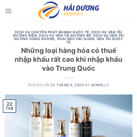
Skip
to
content
DỊCH VỤ CHUYỂN PHÁT NHANH QUỐC TẾ
,
DỊCH VỤ VẬN TẢI
ĐƯỜNG BIỂN
,
DỊCH VỤ VẬN TẢI ĐƯỜNG BỘ
,
DỊCH VỤ VẬN TẢI
ĐƯỜNG HÀNG KHÔNG
,
KHAI BÁO HẢI QUAN
,
VẬN TẢI QUỐC
TẾ
Những loại hàng hóa có thuế
nhập khẩu rất cao khi nhập khẩu
vào Trung Quốc
POSTED ON
22 THÁNG 9, 2025
BY
ADMIN_LY
22
Th9