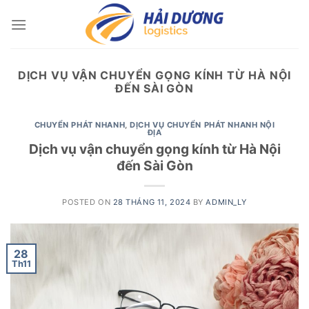
Skip
to
content
DỊCH VỤ VẬN CHUYỂN GỌNG KÍNH TỪ HÀ NỘI
ĐẾN SÀI GÒN
CHUYỂN PHÁT NHANH
,
DỊCH VỤ CHUYỂN PHÁT NHANH NỘI
ĐỊA
Dịch vụ vận chuyển gọng kính từ Hà Nội
đến Sài Gòn
POSTED ON
28 THÁNG 11, 2024
BY
ADMIN_LY
28
Th11