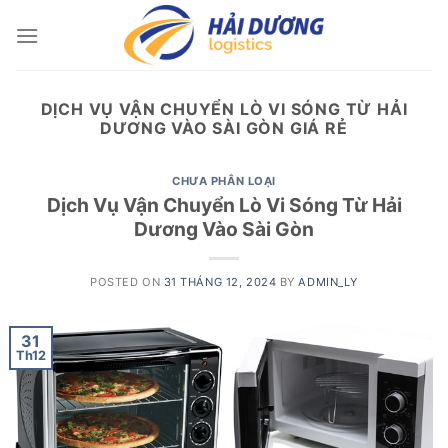
Skip
to
content
DỊCH VỤ VẬN CHUYỂN LÒ VI SÓNG TỪ HẢI
DƯƠNG VÀO SÀI GÒN GIÁ RẺ
CHƯA PHÂN LOẠI
Dịch Vụ Vận Chuyển Lò Vi Sóng Từ Hải
Dương Vào Sài Gòn
POSTED ON
31 THÁNG 12, 2024
BY
ADMIN_LY
31
Th12