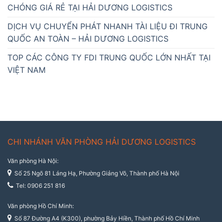
CHÓNG GIÁ RẺ TẠI HẢI DƯƠNG LOGISTICS
DỊCH VỤ CHUYỂN PHÁT NHANH TÀI LIỆU ĐI TRUNG
QUỐC AN TOÀN – HẢI DƯƠNG LOGISTICS
TOP CÁC CÔNG TY FDI TRUNG QUỐC LỚN NHẤT TẠI
VIỆT NAM
CHI NHÁNH VĂN PHÒNG HẢI DƯƠNG LOGISTICS
Văn phòng Hà Nội:
Số 25 Ngõ 81 Láng Hạ, Phường Giảng Võ, Thành phố Hà Nội
Tel: 0906 251 816
Văn phòng Hồ Chí Minh:
Số 87 Đường A4 (K300), phường Bảy Hiền, Thành phố Hồ Chí Minh