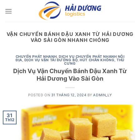
Skip
to
content
VẬN CHUYỂN BÁNH ĐẬU XANH TỪ HẢI DƯƠNG
VÀO SÀI GÒN NHANH CHÓNG
CHUYỂN PHÁT NHANH
,
DỊCH VỤ CHUYỂN PHÁT NHANH NỘI
ĐỊA
,
DỊCH VỤ VẬN TẢI ĐƯỜNG BỘ
,
HÚT CHÂN KHÔNG
,
THÚ
CƯNG
Dịch Vụ Vận Chuyển Bánh Đậu Xanh Từ
Hải Dương Vào Sài Gòn
POSTED ON
31 THÁNG 12, 2024
BY
ADMIN_LY
31
Th12