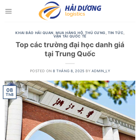
Skip
to
content
KHAI BÁO HẢI QUAN
,
MUA HÀNG HỘ
,
THÚ CƯNG
,
TIN TỨC
,
VẬN TẢI QUỐC TẾ
Top các trường đại học danh giá
tại Trung Quốc
POSTED ON
8 THÁNG 8, 2025
BY
ADMIN_LY
08
Th8