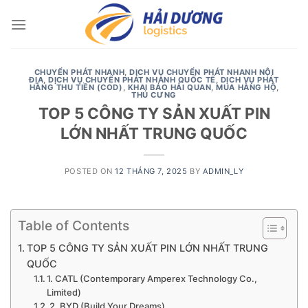
Skip
to
content
CHUYỂN PHÁT NHANH
,
DỊCH VỤ CHUYỂN PHÁT NHANH NỘI
ĐỊA
,
DỊCH VỤ CHUYỂN PHÁT NHANH QUỐC TẾ
,
DỊCH VỤ PHÁT
HÀNG THU TIỀN (COD)
,
KHAI BÁO HẢI QUAN
,
MUA HÀNG HỘ
,
THÚ CƯNG
TOP 5 CÔNG TY SẢN XUẤT PIN
LỚN NHẤT TRUNG QUỐC
POSTED ON
12 THÁNG 7, 2025
BY
ADMIN_LY
Table of Contents
TOP 5 CÔNG TY SẢN XUẤT PIN LỚN NHẤT TRUNG
QUỐC
1. CATL (Contemporary Amperex Technology Co.,
Limited)
2. BYD (Build Your Dreams)