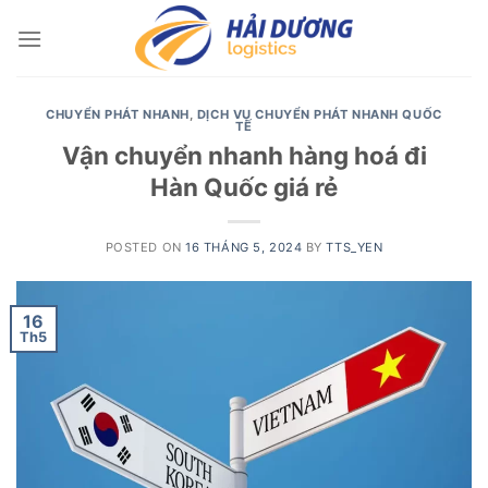
Skip
to
content
CHUYỂN PHÁT NHANH
,
DỊCH VỤ CHUYỂN PHÁT NHANH QUỐC
TẾ
Vận chuyển nhanh hàng hoá đi
Hàn Quốc giá rẻ
POSTED ON
16 THÁNG 5, 2024
BY
TTS_YEN
16
Th5