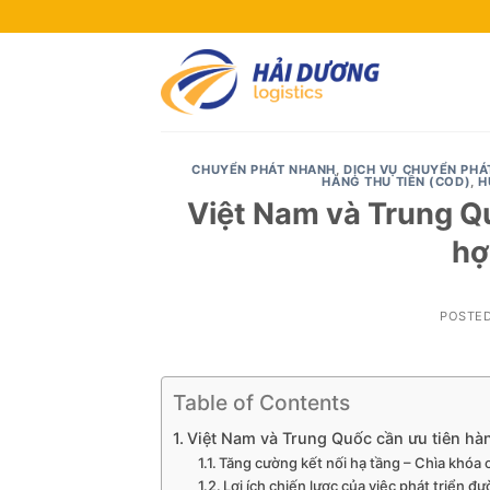
Skip
to
content
CHUYỂN PHÁT NHANH
,
DỊCH VỤ CHUYỂN PHÁ
HÀNG THU TIỀN (COD)
,
H
Việt Nam và Trung Q
hợ
POSTE
Table of Contents
Việt Nam và Trung Quốc cần ưu tiên hà
Tăng cường kết nối hạ tầng – Chìa khóa 
Lợi ích chiến lược của việc phát triển đ