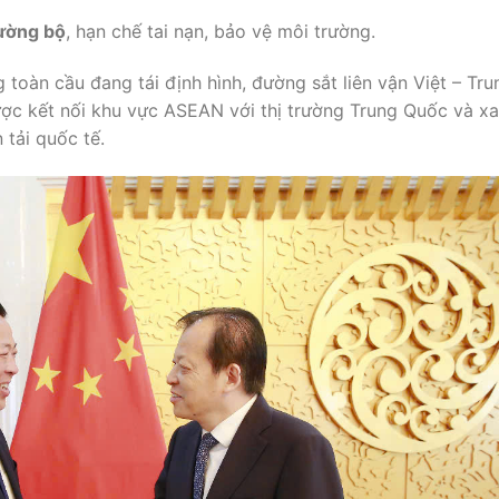
ường
bộ
,
hạn
chế
tai
nạn,
bảo
vệ
môi
trường.
g
toàn
cầu
đang
tái
định
hình,
đường
sắt
liên
vận
Việt –
Tru
ược
kết
nối
khu
vực
ASEAN
với
thị
trường
Trung
Quốc
và
xa
n
tải
quốc
tế.