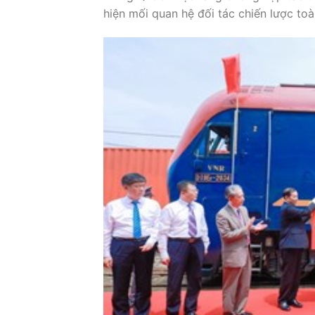
hiện
mối
quan
hệ
đối
tác
chiến
lược
to