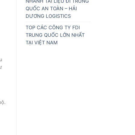
NHANH TÀI LIỆU ĐI TRUNG
QUỐC AN TOÀN – HẢI
DƯƠNG LOGISTICS
TOP CÁC CÔNG TY FDI
TRUNG QUỐC LỚN NHẤT
TẠI VIỆT NAM
u
ư
bộ.