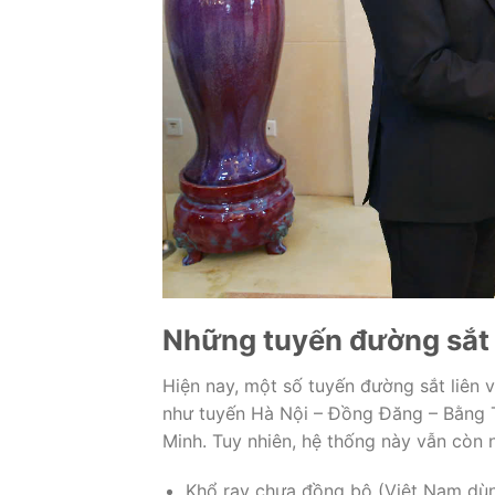
Những
tuyến
đường
sắ
Hiện
nay,
một
số
tuyến
đường
sắt
liên
như
tuyến
Hà
Nội –
Đồng
Đăng –
Bằng
Minh.
Tuy
nhiên,
hệ
thống
này
vẫn
còn
Khổ
ray
chưa
đồng
bộ (
Việt
Nam
dù