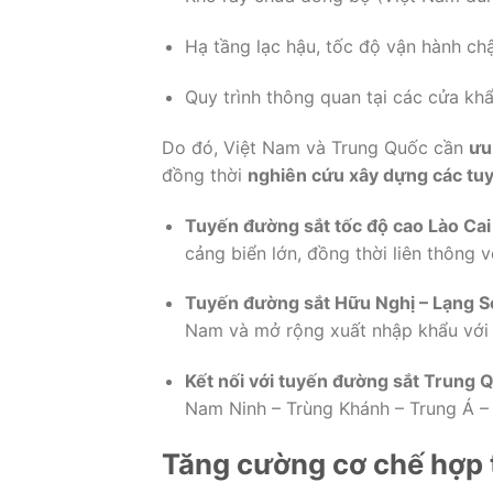
Hạ
tầng
lạc
hậu,
tốc
độ
vận
hành
ch
Quy
trình
thông
quan
tại
các
cửa
kh
Do
đó,
Việt
Nam
và
Trung
Quốc
cần
ư
đồng
thời
nghiên
cứu
xây
dựng
các
tu
Tuyến
đường
sắt
tốc
độ
cao
Lào
Cai
cảng
biển
lớn,
đồng
thời
liên
thông
v
Tuyến
đường
sắt
Hữu
Nghị –
Lạng
S
Nam
và
mở
rộng
xuất
nhập
khẩu
vớ
Kết
nối
với
tuyến
đường
sắt
Trung
Q
Nam
Ninh –
Trùng
Khánh –
Trung
Á 
Tăng
cường
cơ
chế
hợp