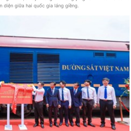
àn
diện
giữa
hai
quốc
gia
láng
giềng.