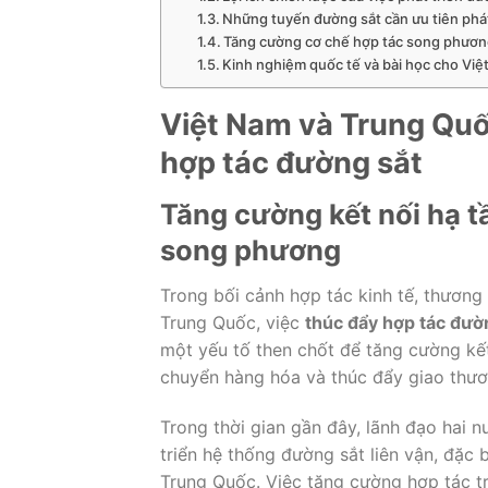
Những tuyến đường sắt cần ưu tiên phát
Tăng cường cơ chế hợp tác song phươ
Kinh nghiệm quốc tế và bài học cho Vi
Việt
Nam
và
Trung
Qu
hợp
tác
đường
sắt
Tăng
cường
kết
nối
hạ
t
song
phương
Trong
bối
cảnh
hợp
tác
kinh
tế,
thương
Trung
Quốc,
việc
thúc
đẩy
hợp
tác
đườ
một
yếu
tố
then
chốt
để
tăng
cường
kế
chuyển
hàng
hóa
và
thúc
đẩy
giao
thư
Trong
thời
gian
gần
đây,
lãnh
đạo
hai
n
triển
hệ
thống
đường
sắt
liên
vận,
đặc
Trung
Quốc.
Việc
tăng
cường
hợp
tác
t