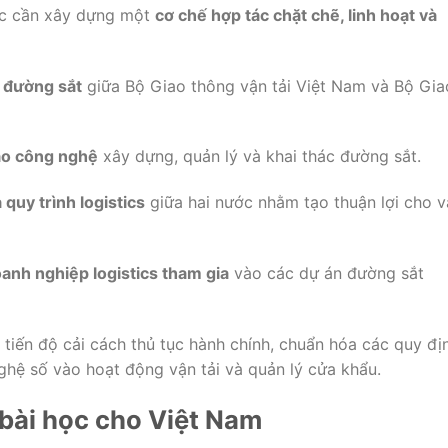
ớc
cần
xây
dựng
một
cơ
chế
hợp
tác
chặt
chẽ,
linh
hoạt
và
ề
đường
sắt
giữa
Bộ
Giao
thông
vận
tải
Việt
Nam
và
Bộ
Gia
ao
công
nghệ
xây
dựng,
quản
lý
và
khai
thác
đường
sắt.
à
quy
trình
logistics
giữa
hai
nước
nhằm
tạo
thuận
lợi
cho
v
oanh
nghiệp
logistics
tham
gia
vào
các
dự
án
đường
sắt
h
tiến
độ
cải
cách
thủ
tục
hành
chính,
chuẩn
hóa
các
quy
đị
ghệ
số
vào
hoạt
động
vận
tải
và
quản
lý
cửa
khẩu.
bài
học
cho
Việt
Nam