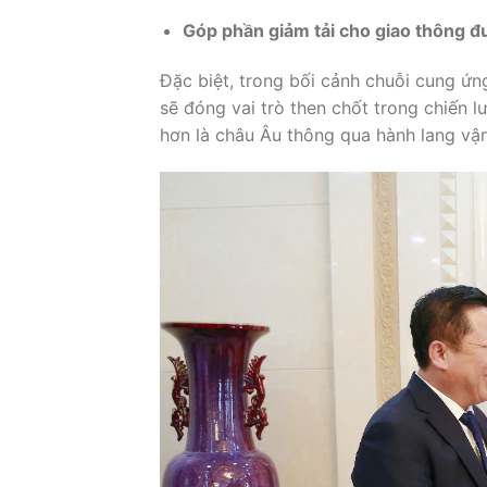
Góp
phần
giảm
tải
cho
giao
thông
đ
Đặc
biệt,
trong
bối
cảnh
chuỗi
cung
ứn
sẽ
đóng
vai
trò
then
chốt
trong
chiến
l
hơn
là
châu
Âu
thông
qua
hành
lang
vậ