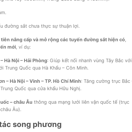
ậm.
ẩu
đường
sắt
chưa
thực
sự
thuận
lợi.
u
tiên
nâng
cấp
và
mở
rộng
các
tuyến
đường
sắt
hiện
có
,
yến
mới
,
ví
dụ:
 –
Hà
Nội –
Hải
Phòng
:
Giúp
kết
nối
nhanh
vùng
Tây
Bắc
với
ới
Trung
Quốc
qua
Hà
Khẩu –
Côn
Minh.
ơn –
Hà
Nội –
Vinh –
TP.
Hồ
Chí
Minh
:
Tăng
cường
trục
Bắc 
i
Trung
Quốc
qua
cửa
khẩu
Hữu
Nghị.
uốc –
châu
Âu
thông
qua
mạng
lưới
liên
vận
quốc
tế (
trục
–
châu
Âu).
tác
song
phương