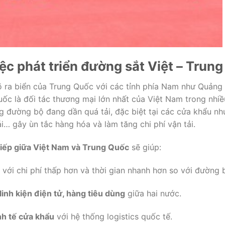
iệc
phát
triển
đường
sắt
Việt –
Trung
õ
ra
biển
của
Trung
Quốc
với
các
tỉnh
phía
Nam
như
Quảng
uốc
là
đối
tác
thương
mại
lớn
nhất
của
Việt
Nam
trong
nhiề
ng
đường
bộ
đang
dần
quá
tải,
đặc
biệt
tại
các
cửa
khẩu
nh
ái…
gây
ùn
tắc
hàng
hóa
và
làm
tăng
chi
phí
vận
tải.
tiếp
giữa
Việt
Nam
và
Trung
Quốc
sẽ
giúp:
với
chi
phí
thấp
hơn
và
thời
gian
nhanh
hơn
so
với
đường
linh
kiện
điện
tử,
hàng
tiêu
dùng
giữa
hai
nước.
nh
tế
cửa
khẩu
với
hệ
thống
logistics
quốc
tế.