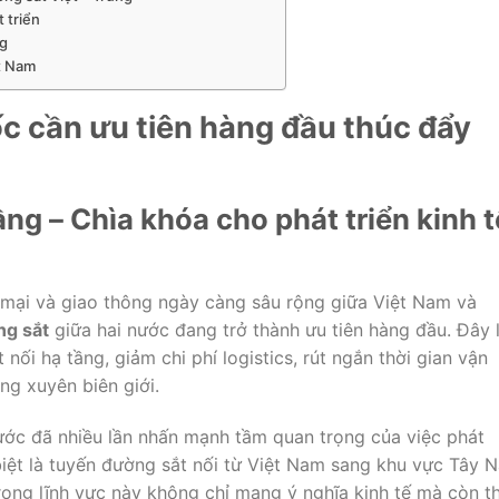
 triển
ng
ệt Nam
ốc
cần
ưu
tiên
hàng
đầu
thúc
đẩy
ầng –
Chìa
khóa
cho
phát
triển
kinh
t
mại
và
giao
thông
ngày
càng
sâu
rộng
giữa
Việt
Nam
và
ng
sắt
giữa
hai
nước
đang
trở
thành
ưu
tiên
hàng
đầu.
Đây
t
nối
hạ
tầng,
giảm
chi
phí
logistics,
rút
ngắn
thời
gian
vận
ơng
xuyên
biên
giới.
ước
đã
nhiều
lần
nhấn
mạnh
tầm
quan
trọng
của
việc
phát
biệt
là
tuyến
đường
sắt
nối
từ
Việt
Nam
sang
khu
vực
Tây
N
rong
lĩnh
vực
này
không
chỉ
mang
ý
nghĩa
kinh
tế
mà
còn
t