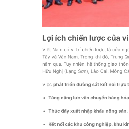
Lợi
ích
chiến
lược
của
v
Việt
Nam
có
vị
trí
chiến
lược,
là
cửa
ng
Tây
và
Vân
Nam.
Trong
khi
đó,
Trung
Q
năm
qua.
Tuy
nhiên,
hệ
thống
giao
thô
Hữu
Nghị (
Lạng
Sơn),
Lào
Cai,
Móng
C
Việc
phát
triển
đường
sắt
kết
nối
trực
Tăng
năng
lực
vận
chuyển
hàng
hóa
Thúc
đẩy
xuất
nhập
khẩu
nông
sản,
Kết
nối
các
khu
công
nghiệp,
khu
ki