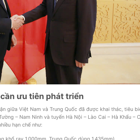
t
cần
ưu
tiên
phát
triển
vận
giữa
Việt
Nam
và
Trung
Quốc
đã
được
khai
thác,
tiêu
bi
Tường –
Nam
Ninh
và
tuyến
Hà
Nội –
Lào
Cai –
Hà
Khẩu –
nhiều
hạn
chế
như:
ng
khổ
ray
1.000mm,
Trung
Quốc
dùng
1.435mm).