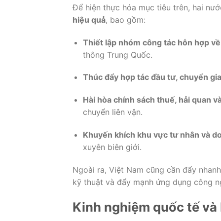
Để
hiện
thực
hóa
mục
tiêu
trên,
hai
nư
hiệu
quả
,
bao
gồm:
Thiết
lập
nhóm
công
tác
hỗn
hợp
v
thông
Trung
Quốc.
Thúc
đẩy
hợp
tác
đầu
tư,
chuyển
gi
Hài
hòa
chính
sách
thuế,
hải
quan
v
chuyển
liên
vận.
Khuyến
khích
khu
vực
tư
nhân
và
d
xuyên
biên
giới.
Ngoài
ra,
Việt
Nam
cũng
cần
đẩy
nhan
kỹ
thuật
và
đẩy
mạnh
ứng
dụng
công
n
Kinh
nghiệm
quốc
tế
và