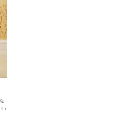
ểu
Côn