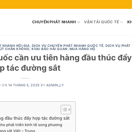
CHUYỂN PHÁT NHANH
VẬN TẢI QUỐC TẾ
KH
T NHANH NỘI ĐỊA
,
DỊCH VỤ CHUYỂN PHÁT NHANH QUỐC TẾ
,
DỊCH VỤ PHÁT
ÚT CHÂN KHÔNG
,
KHAI BÁO HẢI QUAN
,
MUA HÀNG HỘ
uốc cần ưu tiên hàng đầu thúc đẩy
p tác đường sắt
D ON
14 THÁNG 5, 2025
BY
ADMIN_LY
ng đầu thúc đẩy hợp tác đường sắt
cho phát triển kinh tế song phương
ường sắt Việt – Trung