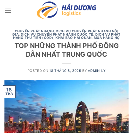
Skip
to
content
CHUYỂN PHÁT NHANH
,
DỊCH VỤ CHUYỂN PHÁT NHANH NỘI
ĐỊA
,
DỊCH VỤ CHUYỂN PHÁT NHANH QUỐC TẾ
,
DỊCH VỤ PHÁT
HÀNG THU TIỀN (COD)
,
KHAI BÁO HẢI QUAN
,
MUA HÀNG HỘ
TOP NHỮNG THÀNH PHỐ ĐÔNG
DÂN NHẤT TRUNG QUỐC
POSTED ON
18 THÁNG 8, 2025
BY
ADMIN_LY
18
Th8